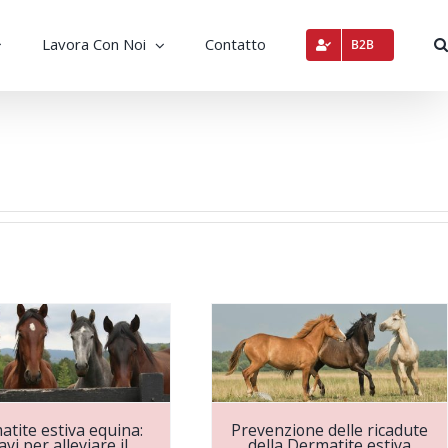
Lavora Con Noi
Contatto
B2B
tite estiva equina:
Prevenzione delle ricadute
avi per alleviare il
della Dermatite estiva