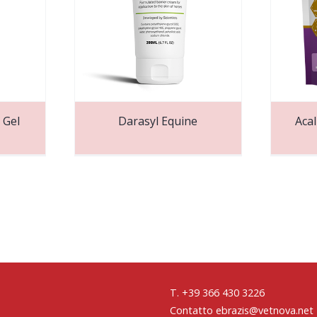
 Gel
Darasyl Equine
Aca
T. +39 366 430 3226
Contatto ebrazis@vetnova.net