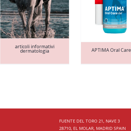
articoli informativi
APTIMA Oral Care
dermatologia
FUENTE DEL TORO 21, NAVE 3
28710, EL MOLAR, MADRID SPAIN