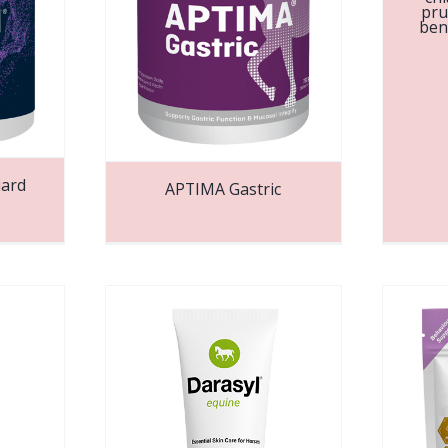
pru
ben
ard
APTIMA Gastric