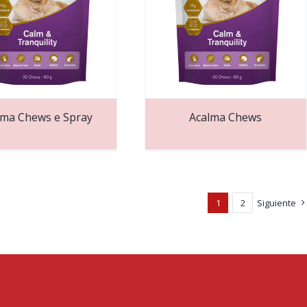
lma Chews e Spray
Acalma Chews
1
2
Siguiente