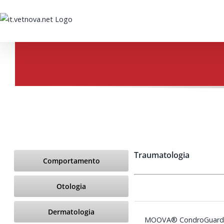
Saltar
al
contenido
Traumatologia
Comportamento
Otologia
Dermatologia
MOOVA® CondroGuar