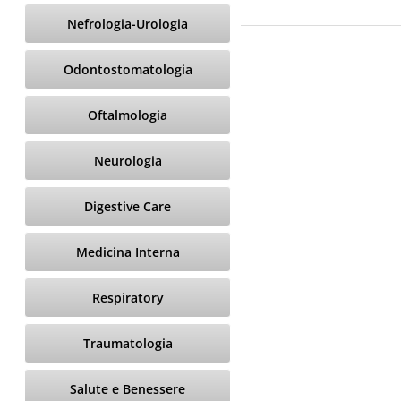
Nefrologia-Urologia
Odontostomatologia
Oftalmologia
Neurologia
Digestive Care
Medicina Interna
Respiratory
Traumatologia
Salute e Benessere