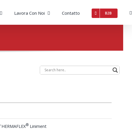
Lavora Con Noi
Contatto
B2B
®
THERMAFLEX
Liniment