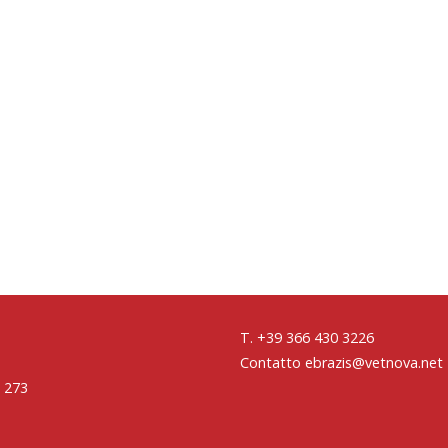
T. +39 366 430 3226
Contatto ebrazis@vetnova.net
 273