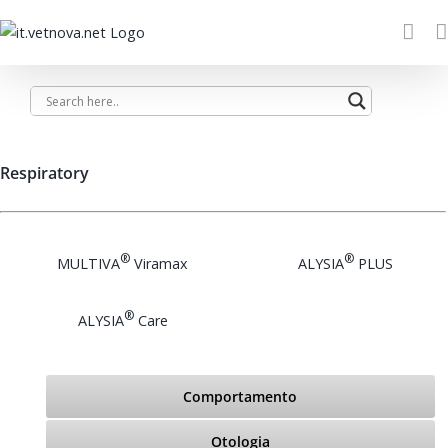
Saltar
al
contenido
Respiratory
®
®
MULTIVA
Viramax
ALYSIA
PLUS
®
ALYSIA
Care
Comportamento
Otologia